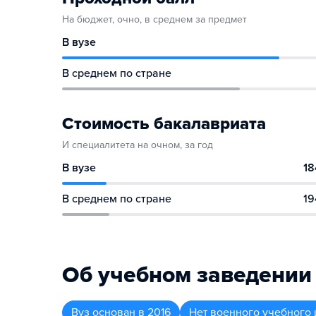
На бюджет, очно, в среднем за предмет
В вузе
В среднем по стране
Стоимость бакалавриата
И специалитета на очном, за год
В вузе
18
В среднем по стране
19
Об учебном заведении
Вуз
основан в
2016
Нет военного учебного 