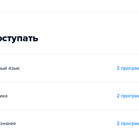
оступать
ный язык
2 прогр
ика
2 прогр
ознание
2 прогр