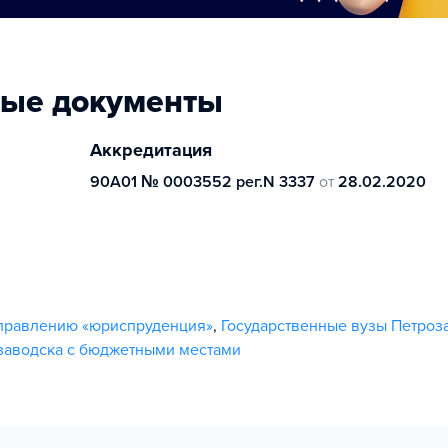
ные документы
Аккредитация
90А01 № 0003552 рег.N 3337
от
28.02.2020
аправлению «юриспруденция»
,
Государственные вузы Петроз
заводска с бюджетными местами