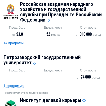
Российская академия народного
хозяйства и государственной
службы при Президенте Российской
Федерации
Прох. балл
Бюдж. мест
Стоимость
93.0
52
310 000
от
места
от
р./год
14 программ
Петрозаводский государственный
университет
Прох. балл
Бюдж. мест
Стоимость
—
—
74 000
от
р./год
1 программа
Рекомендуем вуз из другого региона
Институт деловой карьеры