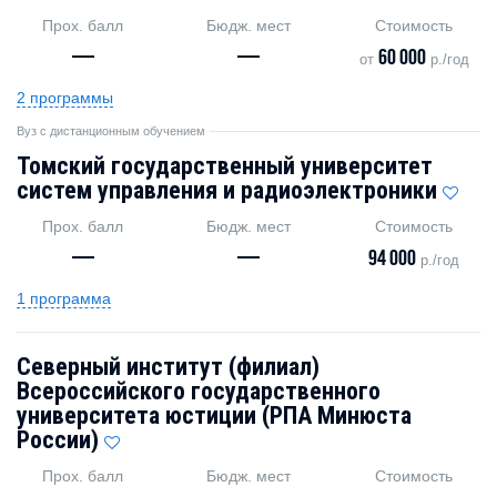
Прох. балл
Бюдж. мест
Стоимость
—
—
60 000
от
р./год
2 программы
Вуз с дистанционным обучением
Томский государственный университет
систем управления и радиоэлектроники
Прох. балл
Бюдж. мест
Стоимость
—
—
94 000
р./год
1 программа
Северный институт (филиал)
Всероссийского государственного
университета юстиции (РПА Минюста
России)
Прох. балл
Бюдж. мест
Стоимость