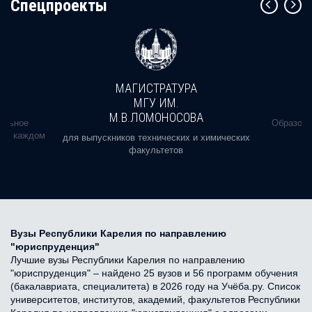
Cпецпроекты
МАГИСТРАТУРА
МГУ ИМ.
М.В.ЛОМОНОСОВА
альное
Образова
ь в каждом
для выпускников технических и химических
факультетов
Вузы Республики Карелия по направлению
"юриспруденция"
Лучшие вузы Республики Карелия по направлению
"юриспруденция" – найдено 25 вузов и 56 программ обучения
(бакалавриата, специалитета) в 2026 году на Учёба.ру. Список
университетов, институтов, академий, факультетов Республики