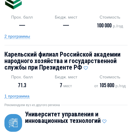
Прох. балл
Бюдж. мест
Стоимость
—
—
100 000
р./год
2 программы
Карельский филиал Российской академии
народного хозяйства и государственной
службы при Президенте РФ
Прох. балл
Бюдж. мест
Стоимость
71.3
7
105 800
мест
от
р./год
1 программа
Рекомендуем вуз из другого региона
Университет управления и
инновационных технологий