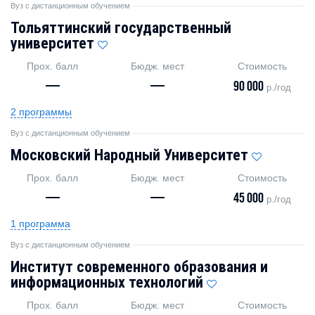
Вуз с дистанционным обучением
Тольяттинский государственный
университет
Прох. балл
Бюдж. мест
Стоимость
—
—
90 000
р./год
2 программы
Вуз с дистанционным обучением
Московский Народный Университет
Прох. балл
Бюдж. мест
Стоимость
—
—
45 000
р./год
1 программа
Вуз с дистанционным обучением
Институт современного образования и
информационных технологий
Прох. балл
Бюдж. мест
Стоимость