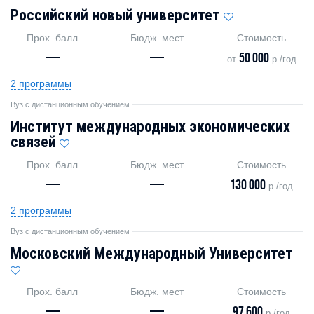
Российский новый университет
Прох. балл
Бюдж. мест
Стоимость
—
—
50 000
от
р./год
2 программы
Вуз с дистанционным обучением
Институт международных экономических
связей
Прох. балл
Бюдж. мест
Стоимость
—
—
130 000
р./год
2 программы
Вуз с дистанционным обучением
Московский Международный Университет
Прох. балл
Бюдж. мест
Стоимость
—
—
97 600
р./год