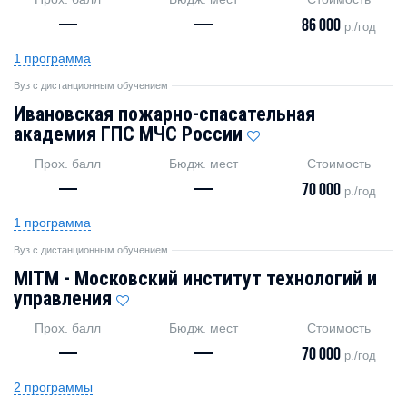
—
—
86 000
р./год
1 программа
Вуз с дистанционным обучением
Ивановская пожарно-спасательная
академия ГПС МЧС России
Прох. балл
Бюдж. мест
Стоимость
—
—
70 000
р./год
1 программа
Вуз с дистанционным обучением
MITM - Московский институт технологий и
управления
Прох. балл
Бюдж. мест
Стоимость
—
—
70 000
р./год
2 программы