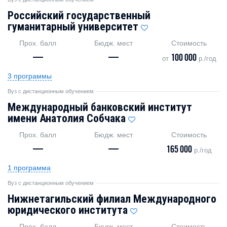
Российский государственный
гуманитарный университет
Прох. балл
Бюдж. мест
Стоимость
—
—
100 000
от
р./год
3 программы
Вуз с дистанционным обучением
Международный банковский институт
имени Анатолия Собчака
Прох. балл
Бюдж. мест
Стоимость
—
—
165 000
р./год
1 программа
Вуз с дистанционным обучением
Нижнетагильский филиал Международного
юридического института
Прох. балл
Бюдж. мест
Стоимость