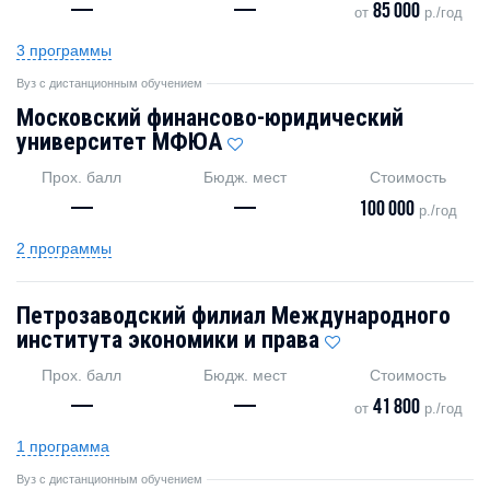
—
—
85 000
от
р./год
3 программы
Вуз с дистанционным обучением
Московский финансово-юридический
университет МФЮА
Прох. балл
Бюдж. мест
Стоимость
—
—
100 000
р./год
2 программы
Петрозаводский филиал Международного
института экономики и права
Прох. балл
Бюдж. мест
Стоимость
—
—
41 800
от
р./год
1 программа
Вуз с дистанционным обучением