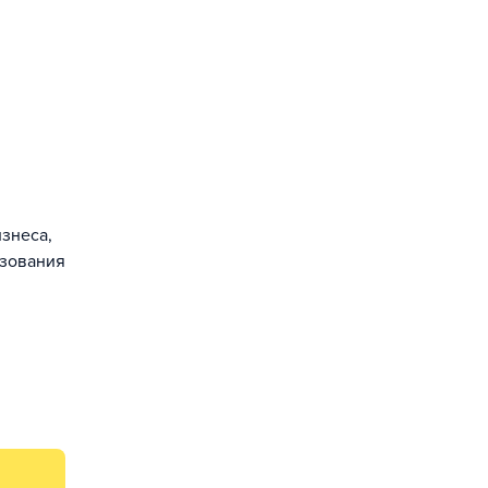
знеса,
азования