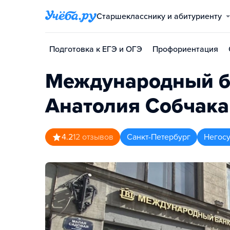
Старшекласснику и абитуриенту
Подготовка к ЕГЭ и ОГЭ
Профориентация
Международный ба
Анатолия Собчака
4.2
12
отзывов
Санкт-Петербург
Негосу