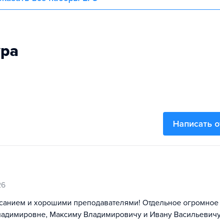
ура
Написать 
26
исанием и хорошими преподавателями! Отдельное огромное
ладимировне, Максиму Владимировичу и Ивану Васильевичу