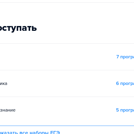
оступать
7 прог
ика
6 прог
ознание
5 прог
казать все наборы ЕГЭ