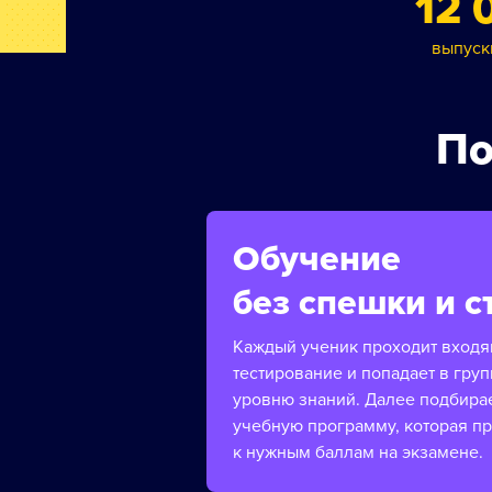
12 
выпуск
По
Обучение
без спешки и с
Каждый ученик проходит вход
тестирование и попадает в груп
уровню знаний. Далее подбира
учебную программу, которая п
к нужным баллам на экзамене.