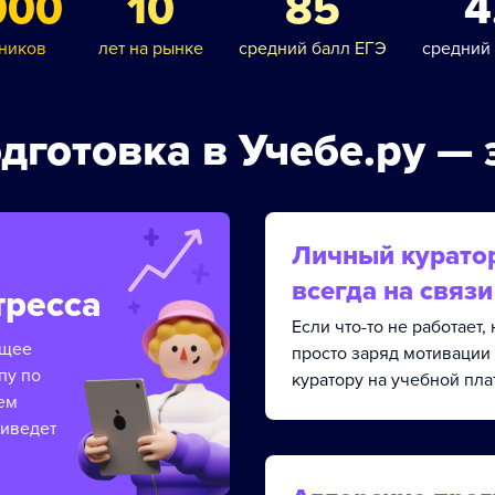
000
10
85
4
ников
лет на рынке
средний балл ЕГЭ
средний
дготовка в Учебе.ру — 
Личный курато
всегда на связи
тресса
Если что-то не работает
ящее
просто заряд мотивации
пу по
куратору на учебной пла
ем
риведет