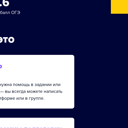
.6
 балл ОГЭ
это
р
, нужна помощь в задании или
 — вы всегда можете написать
тформе или в группе.