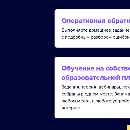
Оперативная обратн
Выполняете домашнее задание 
с подробным разбором ошибок 
Обучение на собств
образовательной п
Задания, теория, вебинары, ле
собраны в одном месте. Занима
любом месте, с любого устройс
интернет.