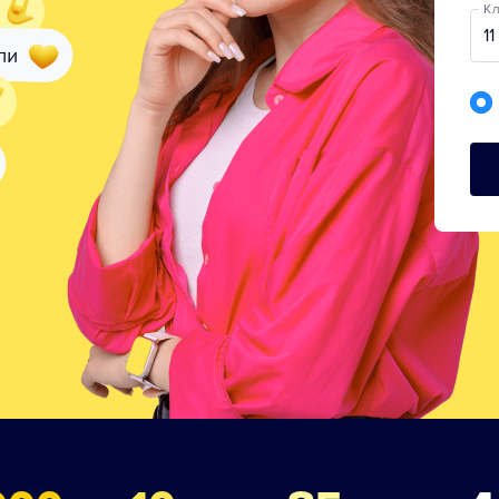
Кл
11