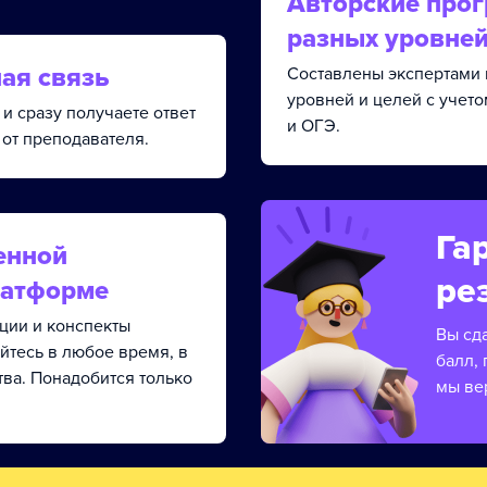
Авторские про
разных уровне
ая связь
Составлены экспертами 
уровней и целей с учет
и сразу получаете ответ
и ОГЭ.
от преподавателя.
Га
енной
ре
латформе
кции и конспекты
Вы сд
йтесь в любое время, в
балл, 
тва. Понадобится только
мы ве