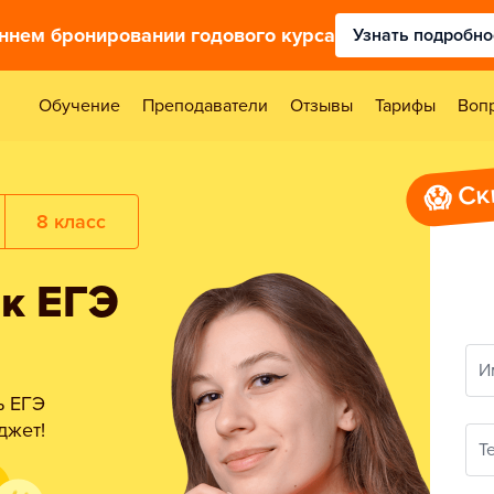
аннем бронировании годового курса
Узнать подробно
Обучение
Преподаватели
Отзывы
Тарифы
Воп
😱 Ск
8 класс
 к ЕГЭ
И
ь ЕГЭ
джет!
Т