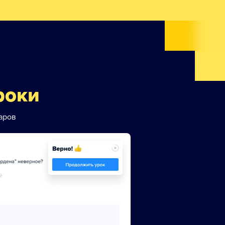
роки
аров