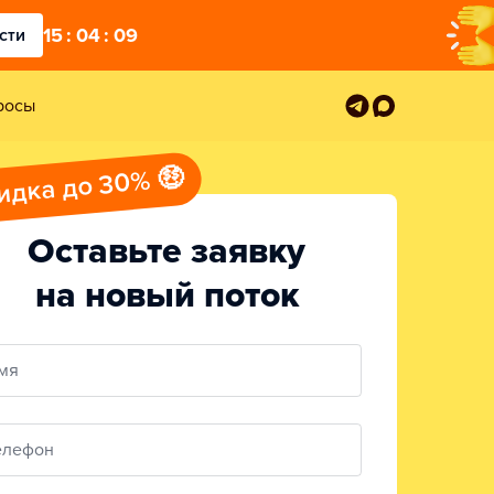
15
:
04
:
07
сти
росы
идка до 30% 🤑
Оставьте заявку
на новый поток
мя
елефон