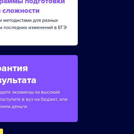
граммы подготовки
й сложности
и методистами для разных
ом последних изменений в ЕГЭ
рантия
зультата
адите экзамены на высокий
поступите в вуз на бюджет, или
рнем деньги.