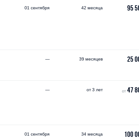
95 5
01 сентября
42 месяца
25 0
—
39 месяцев
47 8
—
от
3 лет
от
100 0
01 сентября
34 месяца