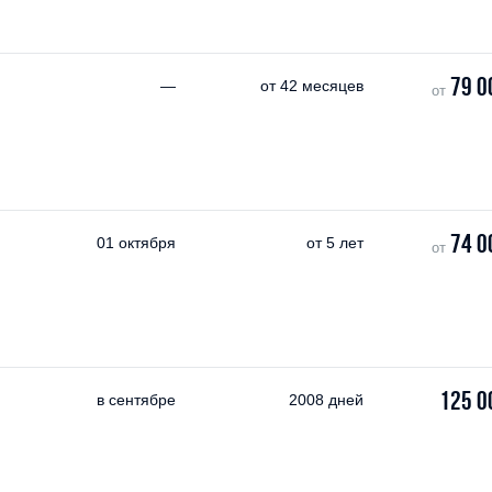
79 0
—
от
42 месяцев
от
74 0
01 октября
от
5 лет
от
125 0
в сентябре
2008 дней