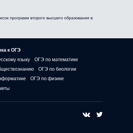
писок программ второго высшего образования в
ка к ОГЭ
усскому языку
ОГЭ по математике
бществознанию
ОГЭ по биологии
нформатике
ОГЭ по физике
меты