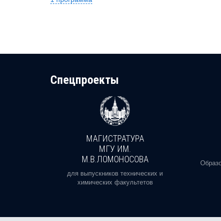
Cпецпроекты
МАГИСТРАТУРА
И
МГУ ИМ.
М.В.ЛОМОНОСОВА
, реальное
Образо
орая есть
для выпускников технических и
химических факультетов