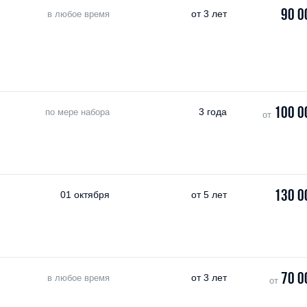
90 0
от
3 лет
в любое время
100 0
3 года
по мере набора
от
130 0
01 октября
от
5 лет
70 0
от
3 лет
в любое время
от