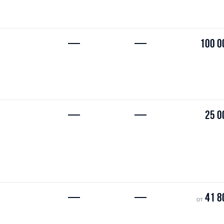
—
—
100 0
—
—
25 0
—
—
41 8
от