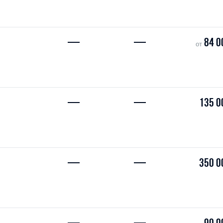
—
—
84 0
от
—
—
135 0
—
—
350 0