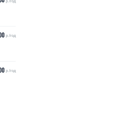
00
р./год
00
р./год
00
р./год