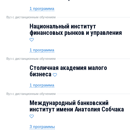
1 программа
Вуз с дистанционным обучением
Национальный институт
финансовых рынков и управления
1 программа
Вуз с дистанционным обучением
Столичная академия малого
бизнеса
1 программа
Вуз с дистанционным обучением
Международный банковский
институт имени Анатолия Собчака
3 программы