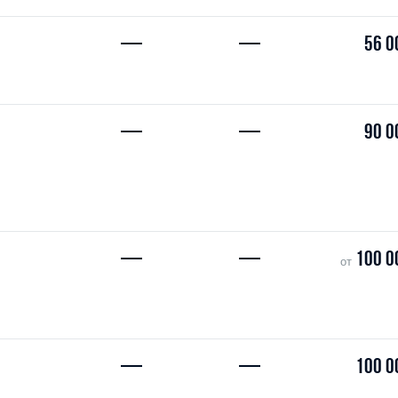
—
—
56 0
—
—
90 0
—
—
100 0
от
—
—
100 0