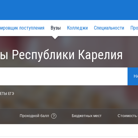
нировщик поступления
Вузы
Колледжи
Специальности
Про
ы Республики Карелия
Н
ЕТЫ ЕГЭ
Проходной балл
Бюджетных мест
Стоимость 
?