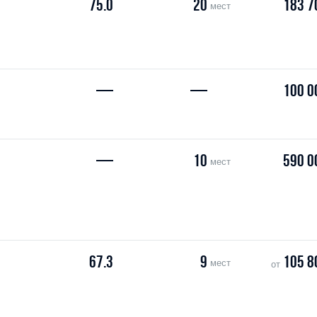
75.0
20
183 7
мест
—
—
100 0
—
10
590 0
мест
67.3
9
105 8
мест
от