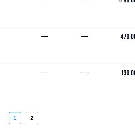
—
—
90 0
от
—
—
470 0
—
—
130 0
1
2