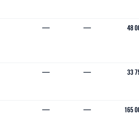
—
—
48 0
—
—
33 7
—
—
165 0