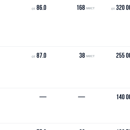
86.0
168
320 0
мест
от
от
87.0
38
255 0
мест
от
—
—
140 0