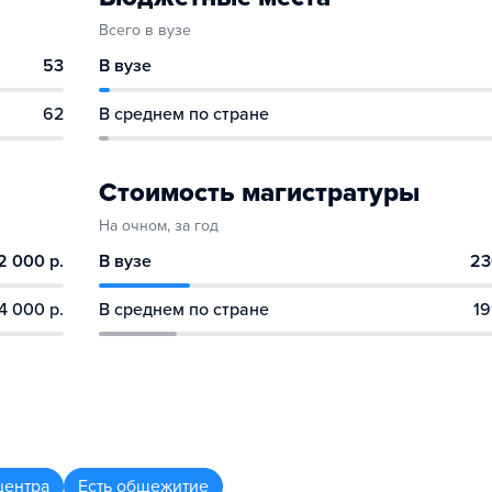
Всего в вузе
53
В вузе
62
В среднем по стране
Стоимость магистратуры
На очном, за год
2 000 р.
В вузе
23
4 000 р.
В среднем по стране
19
центра
Есть общежитие