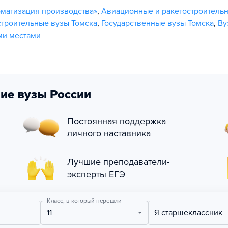
оматизация производства»
,
Авиационные и ракетостроитель
троительные вузы Томска
,
Государственные вузы Томска
,
Ву
ми местами
ие вузы России
Постоянная поддержка
личного наставника
Лучшие преподаватели-
эксперты ЕГЭ
Класс, в который перешли
11
Я старшеклассник