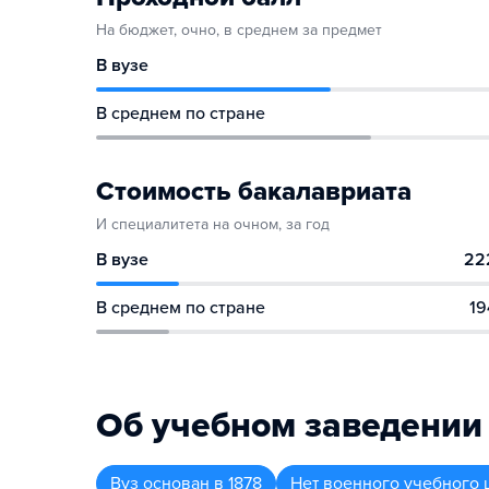
На бюджет, очно, в среднем за предмет
В вузе
В среднем по стране
Стоимость бакалавриата
И специалитета на очном, за год
В вузе
22
В среднем по стране
19
Об учебном заведении
Вуз
основан в
1878
Нет военного учебного 