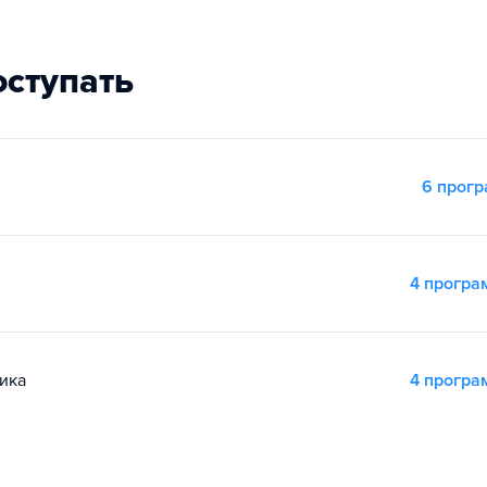
оступать
6 прог
4 прогр
ика
4 прогр