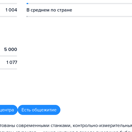
1 004
В среднем по стране
5 000
1 077
центра
Есть общежитие
ктованы современными станками, контрольно-измерительны