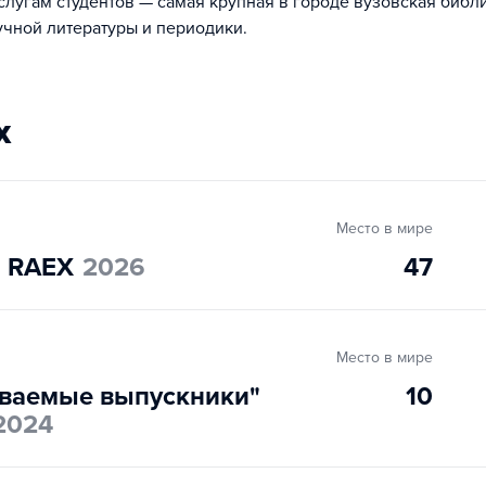
лугам студентов — самая крупная в городе вузовская библ
учной литературы и периодики.
х
Место в мире
" RAEX
2026
47
Место в мире
ваемые выпускники"
10
2024