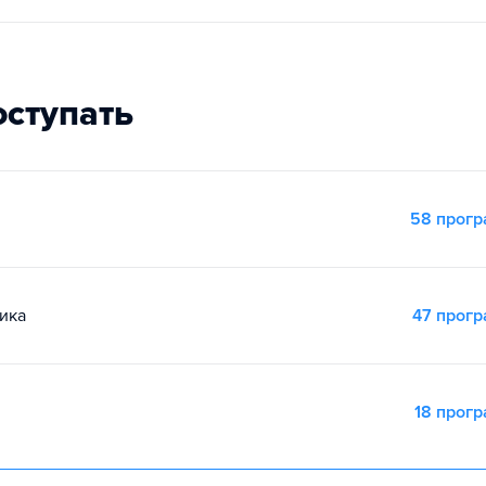
оступать
58 прог
ика
47 прог
18 прог