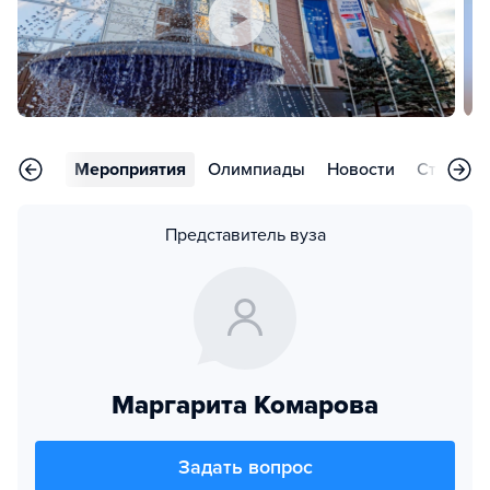
арьера
Мероприятия
Олимпиады
Новости
Статьи
Представитель вуза
Маргарита Комарова
Задать вопрос