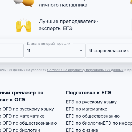
личного наставника
Лучшие преподаватели-
эксперты ЕГЭ
Класс, в который перешли
11
Я старшеклассник
нальных данных на условиях
Согласия на обработку персональных данных
и пр
тный тренажер по
Подготовка к ЕГЭ
вке к ОГЭ
ЕГЭ по русскому языку
р
ОГЭ по русскому языку
ЕГЭ по математике
р
ОГЭ по математике
ЕГЭ по обществознанию
р
ОГЭ по обществознанию
ЕГЭ по биологии
ЕГЭ по инфо
р
ОГЭ по биологии
ЕГЭ по физике