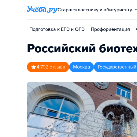
Старшекласснику и абитуриенту
Подготовка к ЕГЭ и ОГЭ
Профориентация
Российский биоте
4.7
92
отзыва
Москва
Государственный