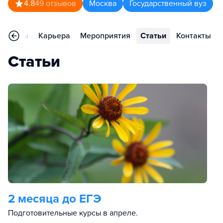
4.8
49
отзывов
Москва
Государственный вуз
Отзывы
Карьера
Мероприятия
Статьи
Контакты
Статьи
2 месяца до ЕГЭ
Подготовительные курсы в апреле.