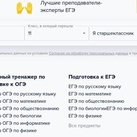
Лучшие преподаватели-
эксперты ЕГЭ
Класс, в который перешли
11
Я старшеклассник
нальных данных на условиях
Согласия на обработку персональных данных
и пр
тный тренажер по
Подготовка к ЕГЭ
вке к ОГЭ
ЕГЭ по русскому языку
р
ОГЭ по русскому языку
ЕГЭ по математике
р
ОГЭ по математике
ЕГЭ по обществознанию
р
ОГЭ по обществознанию
ЕГЭ по биологии
ЕГЭ по инфо
р
ОГЭ по биологии
ЕГЭ по физике
р
ОГЭ по информатике
Все предметы
р
ОГЭ по физике