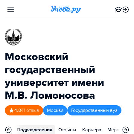
Московский
государственный
университет имени
М.В. Ломоносова
4.8
41
отзыв
Москва
Государственный вуз
аммы
Подразделения
Отзывы
Карьера
Мероприят