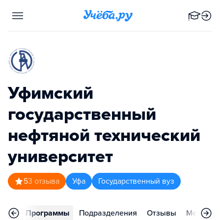
Уфимский
государственный
нефтяной технический
университет
5
3
отзыва
Уфа
Государственный вуз
вное
Программы
Подразделения
Отзывы
Меропри