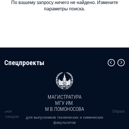
По вашему запросу ничего не найдено. Измените
параметры поиска.
Cпецпроекты
МАГИСТРАТУРА
МГУ ИМ.
М.В.ЛОМОНОСОВА
альное
Образова
ь в каждом
для выпускников технических и химических
факультетов