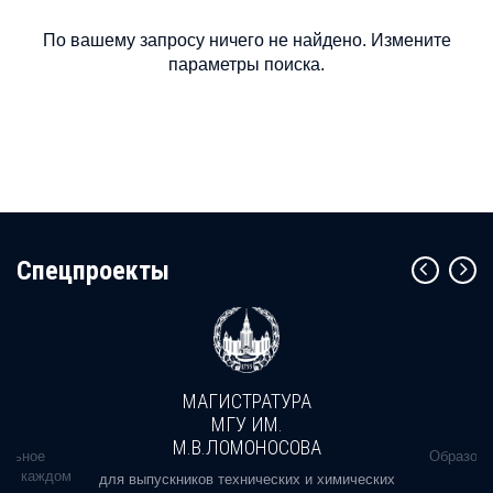
По вашему запросу ничего не найдено. Измените
параметры поиска.
Cпецпроекты
МАГИСТРАТУРА
МГУ ИМ.
М.В.ЛОМОНОСОВА
альное
Образова
ь в каждом
для выпускников технических и химических