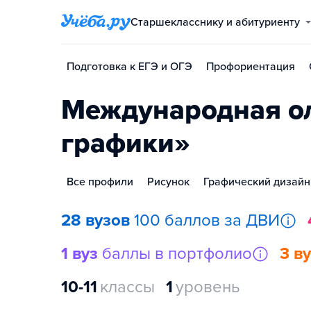
Старшекласснику и абитуриенту
Подготовка к ЕГЭ и ОГЭ
Профориентация
Международная о
графики»
Все профили
Рисунок
Графический дизайн
28 вузов
100 баллов за ДВИ
1 вуз
баллы в портфолио
3 в
10-11
классы
1
уровень