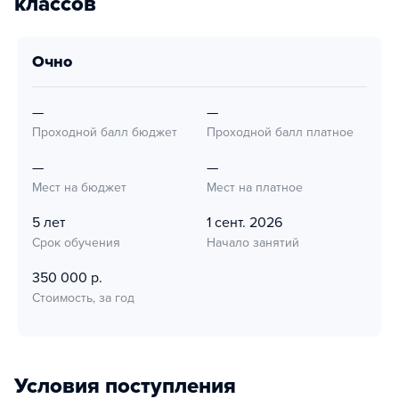
классов
очно
—
—
Проходной балл бюджет
Проходной балл платное
—
—
Мест на бюджет
Мест на платное
5 лет
1 сент. 2026
Срок обучения
Начало занятий
350 000 р.
Стоимость, за год
Условия поступления