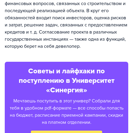
финансовых вопросов, связанных со строительством и
последующей реализацией объекта. В круг его
обязанностей входит поиск инвесторов, оценка рисков
и затрат, решение задач, связанных с предоставлением
кредитов и т. д. Согласование проекта в различных
государственных инстанциях — также одна из функций,
которую берет на себя девелопер.
Советы и лайфхаки по
поступлению в Университет
«Синергия»
Мечтаешь поступить в этот универ? Собрали для
тебя в удобном pdf-формате — все способы попасть
на бюджет, расписание приемной кампании, скидки
на платном отделении.