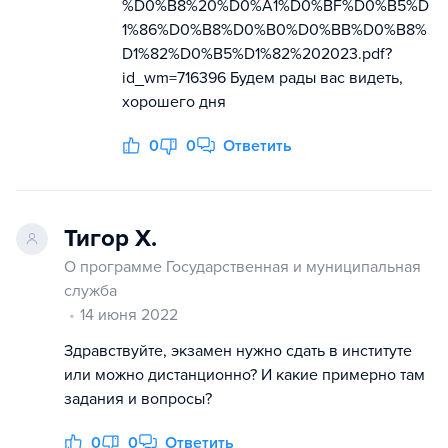
%D0%B8%20%D0%A1%D0%BF%D0%B5%D
1%86%D0%B8%D0%B0%D0%BB%D0%B8%
D1%82%D0%B5%D1%82%202023.pdf?
id_wm=716396 Будем рады вас видеть,
хорошего дня
0
0
Ответить
Тигор Х.
О программе Государственная и муниципальная
служба
14 июня 2022
Здравствуйте, экзамен нужно сдать в институте
или можно дистанционно? И какие примерно там
задания и вопросы?
0
0
Ответить