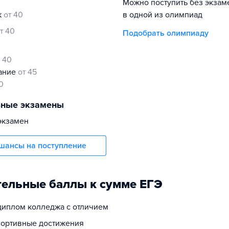
Можно поступить без экзам
к
от 40
в одной из олимпиад
т 40
Подобрать олимпиаду
т 40
нание
от 45
0
ьные экзамены
экзамен
шансы на поступление
ельные баллы к сумме ЕГЭ
 диплом колледжа с отличием
спортивные достижения