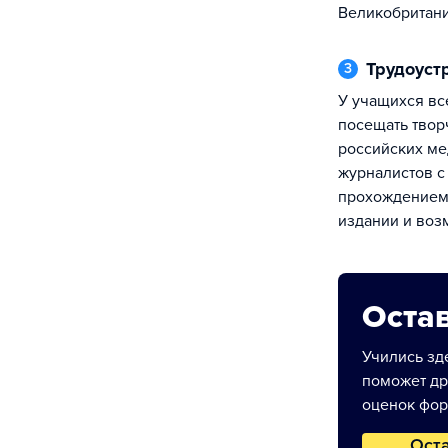
Великобритани
Трудоуст
3
У учащихся всех курсов есть возможность
посещать твор
российских ме
журналистов 
прохождением 
издании и воз
Остав
Учились зде
поможет др
оценок фор
Ост