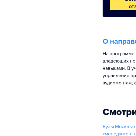
от
О направ
На программе 
владеющих не 
навыками. В у
управление пр
аудиомонтаж, 
Смотри
Вузы Москвы п
«менеджмент в