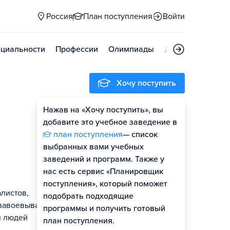
Россия
План поступления
Войти
циальности
Профессии
Олимпиады
Дни открытых д
Хочу поступить
Нажав на «Хочу поступить», вы
Оценить шансы
добавите это учебное заведение в
план поступления
— список
Гайд по поступлению
выбранных вами учебных
заведений и программ. Также у
нас есть сервис «Планировщик
поступления», который поможет
листов,
подобрать подходящие
 завоевывать
программы и получить готовый
и людей
план поступления.