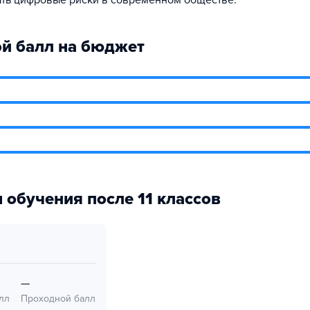
ть цифровые риски в современном обществе.
й балл на бюджет
 обучения после 11 классов
—
лл
Проходной балл