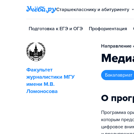
Старшекласснику и абитуриенту
Подготовка к ЕГЭ и ОГЭ
Профориентация
Направление 
Меди
Факультет
бакалавриат
журналистики МГУ
имени М.В.
Ломоносова
О про
Программа ори
которым предс
цифровое вним