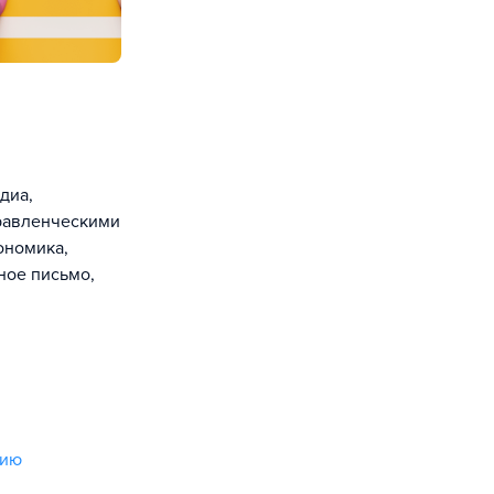
диа,
правленческими
ономика,
ное письмо,
нию