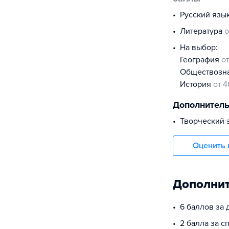
русский язы
литература
о
На выбор:
география
о
обществоз
история
от 4
Дополнител
Творческий 
Оценить 
Дополнит
6 баллов за
2 балла за 