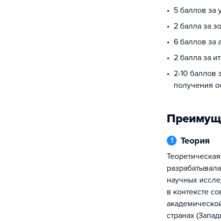
5 баллов за
2 балла за з
6 баллов за 
2 балла за и
2-10 баллов 
получения о
Преимущ
Теория
1
Теоретическая основа программы
разрабатывала
научных иссл
в контексте с
академическо
странах (Запад