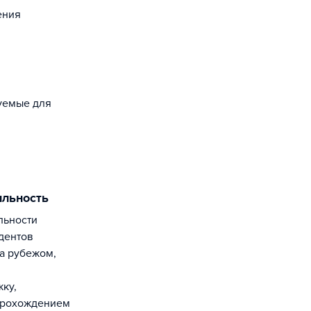
ения
зуемые для
ильность
дентов
а рубежом,
ку,
 прохождением