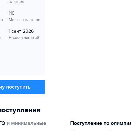
платное
110
ет
Мест на платное
1 сент. 2026
я
Начало занятий
чу поступить
поступления
ГЭ
и минимальные
Поступление по олимпи