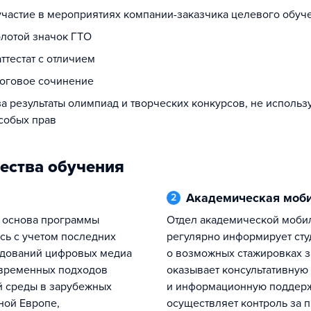
 участие в мероприятиях компании-заказчика целевого обуч
олотой значок ГТО
аттестат с отличием
тоговое сочинение
за результаты олимпиад и творческих конкурсов, не исполь
собых прав
ества обучения
Академическая моб
2
Отдел академической мобильности
сь с учетом последних
регулярно информирует сту
едований цифровых медиа
о возможных стажировках з
овременных подходов
оказывает консультативную
й среды в зарубежных
и информационную поддерж
ной Европе,
осуществляет контроль за