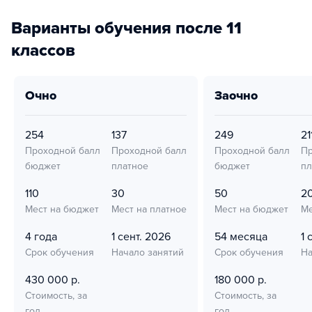
Варианты обучения после 11
классов
очно
заочно
254
137
249
21
Проходной балл
Проходной балл
Проходной балл
Пр
бюджет
платное
бюджет
пл
110
30
50
2
Мест на бюджет
Мест на платное
Мест на бюджет
Ме
4 года
1 сент. 2026
54 месяца
1 
Срок обучения
Начало занятий
Срок обучения
На
430 000 р.
180 000 р.
Стоимость, за
Стоимость, за
год
год