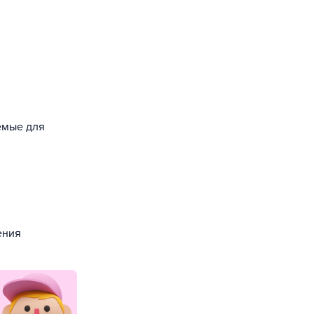
уемые для
ения