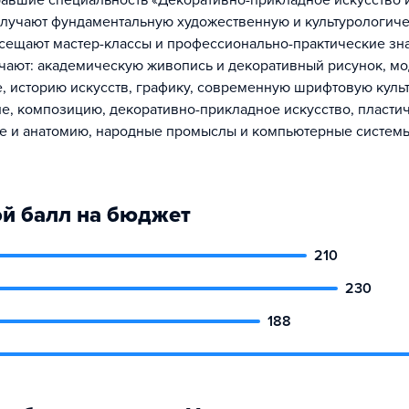
равшие специальность «Декоративно-прикладное искусство 
лучают фундаментальную художественную и культурологич
осещают мастер-классы и профессионально-практические зн
чают: академическую живопись и декоративный рисунок, м
, историю искусств, графику, современную шрифтовую культ
е, композицию, декоративно-прикладное искусство, пласти
е и анатомию, народные промыслы и компьютерные систем
й балл на бюджет
210
230
188