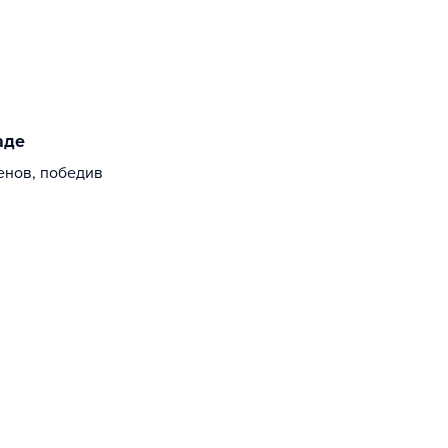
аде
енов, победив