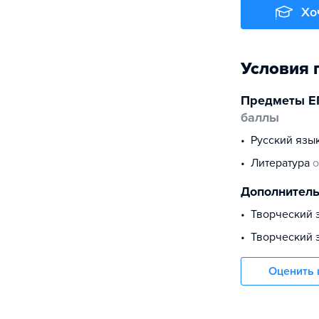
Хо
Условия 
Предметы Е
баллы
русский язы
литература
о
Дополнител
Творческий 
творческий 
Оценить 