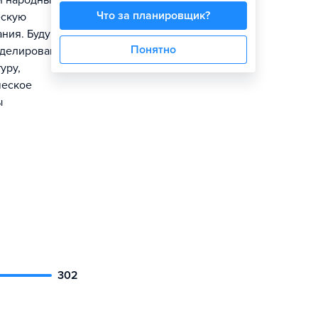
и народные
Что за планировщик?
ескую
ания. Будущие
Понятно
оделирование,
уру,
ческое
ы
302