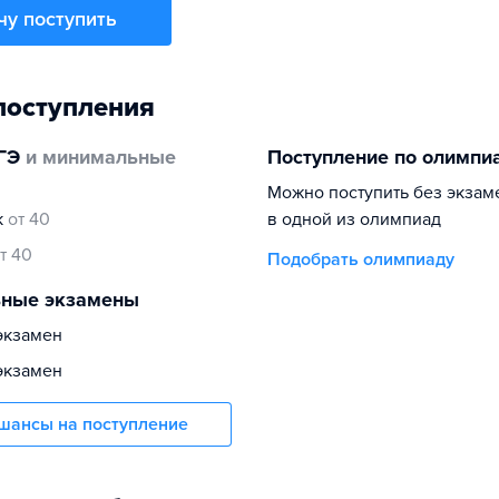
чу поступить
поступления
ГЭ
и минимальные
Поступление по олимпи
Можно поступить без экзам
к
от 40
в одной из олимпиад
т 40
Подобрать олимпиаду
ьные экзамены
экзамен
экзамен
шансы на поступление