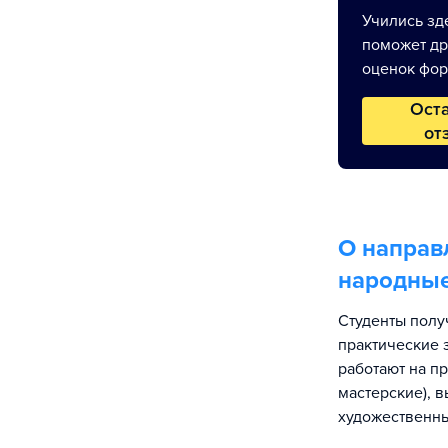
Учились зде
поможет др
оценок фор
Ост
от
О направ
народны
Студенты полу
практические 
работают на п
мастерские), 
художественны