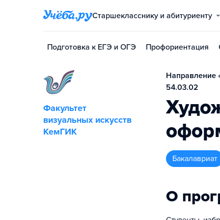
Старшекласснику и абитуриенту
Подготовка к ЕГЭ и ОГЭ
Профориентация
Направление 
54.03.02
Худо
Факультет
визуальных искусств
офор
КемГИК
бакалавриат
О про