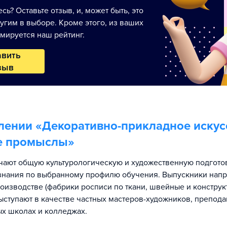
сь? Оставьте отзыв, и, может быть, это
угим в выборе. Кроме этого, из ваших
мируется наш рейтинг.
авить
зыв
лении «
Декоративно-прикладное искус
е промыслы
»
чают общую культурологическую и художественную подготов
знания по выбранному профилю обучения. Выпускники нап
роизводстве (фабрики росписи по ткани, швейные и констру
выступают в качестве частных мастеров-художников, препода
х школах и колледжах.