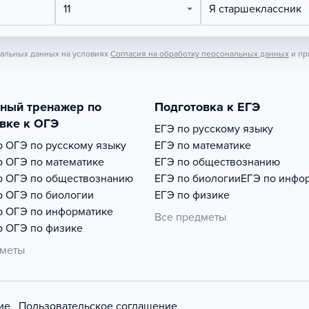
11
Я старшеклассник
нальных данных на условиях
Согласия на обработку персональных данных
и пр
тный тренажер по
Подготовка к ЕГЭ
вке к ОГЭ
ЕГЭ по русскому языку
р
ОГЭ по русскому языку
ЕГЭ по математике
р
ОГЭ по математике
ЕГЭ по обществознанию
р
ОГЭ по обществознанию
ЕГЭ по биологии
ЕГЭ по инфо
р
ОГЭ по биологии
ЕГЭ по физике
р
ОГЭ по информатике
Все предметы
р
ОГЭ по физике
дметы
ие
Пользовательское соглашение