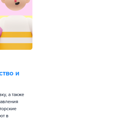
ство и
ку, а также
равления
кторские
ют в