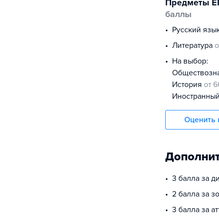
Предметы Е
баллы
русский язы
литература
о
На выбор:
обществоз
история
от 6
иностранны
Оценить 
Дополнит
3 балла за 
2 балла за з
3 балла за а