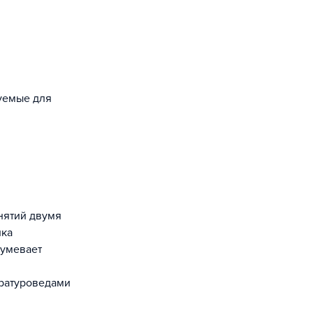
зуемые для
ика
зумевает
ературоведами