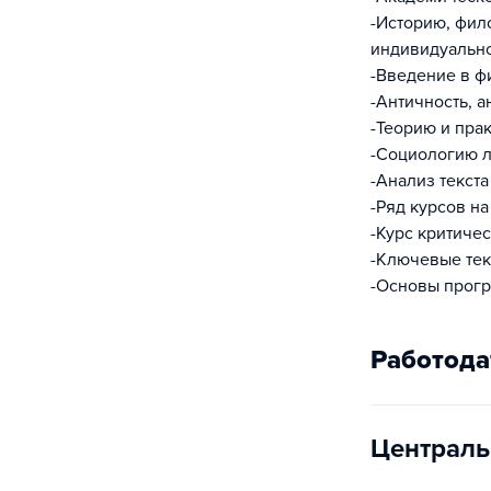
-Историю, фил
индивидуально
-Введение в ф
-Античность, 
-Теорию и пра
-Социологию л
-Анализ текст
-Ряд курсов на
-Курс критиче
-Ключевые тек
-Основы прогр
Работода
Централь