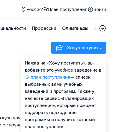
Россия
План поступления
Войти
циальности
Профессии
Олимпиады
Дни открытых д
Хочу поступить
Нажав на «Хочу поступить», вы
Оценить шансы
добавите это учебное заведение в
план поступления
— список
Гайд по поступлению
выбранных вами учебных
заведений и программ. Также у
нас есть сервис «Планировщик
поступления», который поможет
подобрать подходящие
 культуру
программы и получить готовый
м ее изучения
план поступления.