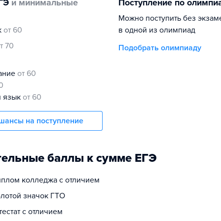
ГЭ
и минимальные
Поступление по олимпи
Можно поступить без экзам
к
от 60
в одной из олимпиад
т 70
Подобрать олимпиаду
нание
от 60
0
й язык
от 60
шансы на поступление
ельные баллы к сумме ЕГЭ
диплом колледжа с отличием
олотой значок ГТО
ттестат с отличием