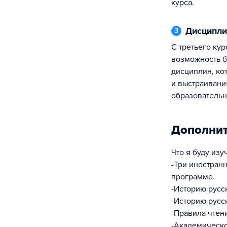
курса.
Дисципл
3
С третьего курса у студентов есть
возможность б
дисциплин, ко
и выстраивани
образовательн
Дополни
Что я буду изу
-Три иностран
программе.
-Историю русс
-Историю русс
-Правила чтен
-Академическо