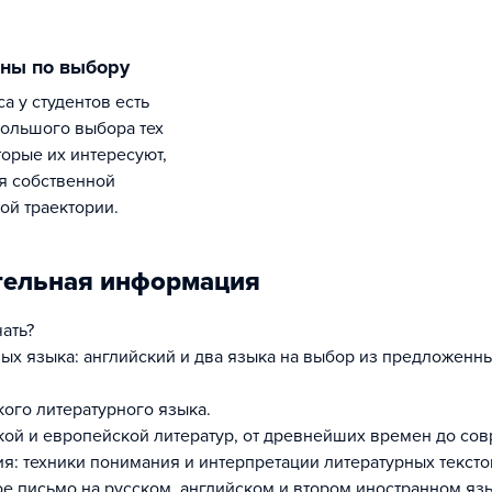
ины по выбору
ольшого выбора тех
торые их интересуют,
я собственной
ой траектории.
тельная информация
чать?
ных языка: английский и два языка на выбор из предложенн
кого литературного языка.
кой и европейской литератур, от древнейших времен до со
ия: техники понимания и интерпретации литературных тексто
е письмо на русском, английском и втором иностранном яз