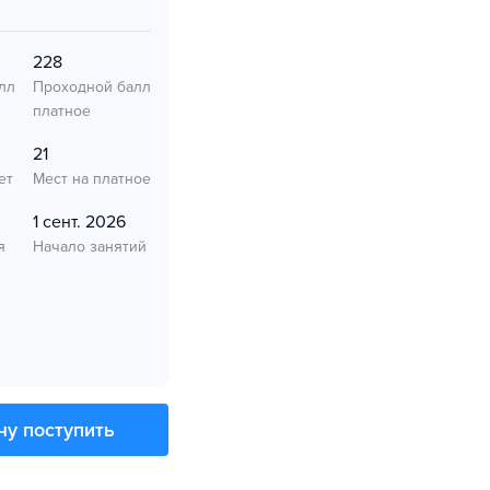
228
лл
Проходной балл
платное
21
ет
Мест на платное
1 сент. 2026
я
Начало занятий
чу поступить