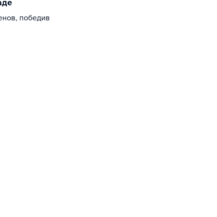
аде
енов, победив