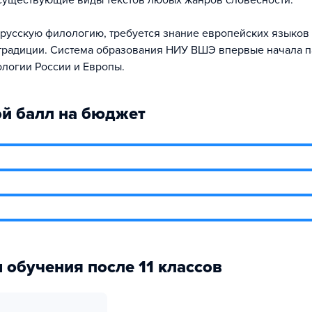
существующие виды текстов любых жанров словесности.
 русскую филологию, требуется знание европейских языков
традиции. Система образования НИУ ВШЭ впервые начала 
логии России и Европы.
й балл на бюджет
 обучения после 11 классов