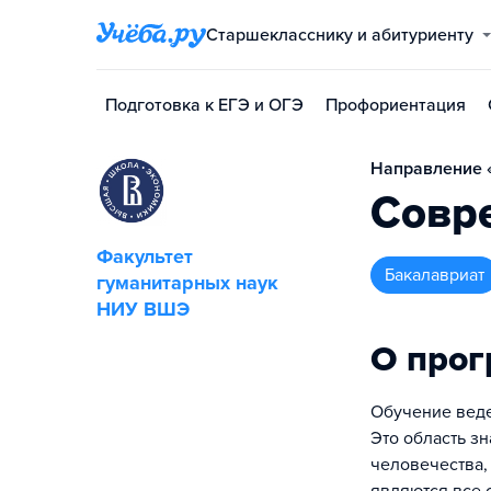
Старшекласснику и абитуриенту
Подготовка к ЕГЭ и ОГЭ
Профориентация
Направление «
Совр
Факультет
бакалавриат
гуманитарных наук
НИУ ВШЭ
О про
Обучение веде
Это область з
человечества,