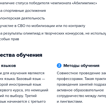
а наличие статуса победителя чемпионата «Абилимпикс»
 за спортивные достижения
олонтерская деятельность
 участие в СВО по мобилизации или по контракту
за результаты олимпиад и творческих конкурсов, не исполь
собых прав
ества обучения
е языков
Методы обучения
2
Совместное проведение занятий двумя
их языка. Базовый язык —
профессорами. Такая практ
торой иностранный язык
проведения занятий подра
ервого курса, это немецкий
активное образовательное
ий по выбору. Третий
сотрудничество между лит
зык начинается с третьего
и лингвистами.