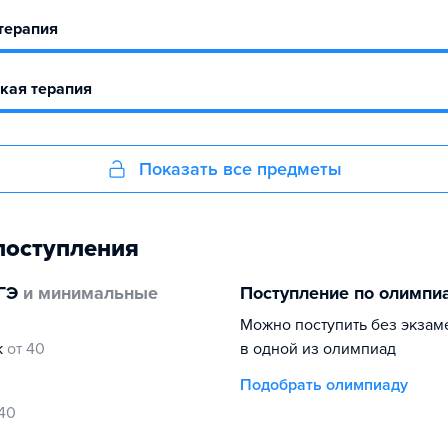
терапия
кая терапия
Показать все предметы
поступления
ГЭ
и минимальные
Поступление по олимпи
Можно поступить без экзам
к
от 40
в одной из олимпиад
Подобрать олимпиаду
 40