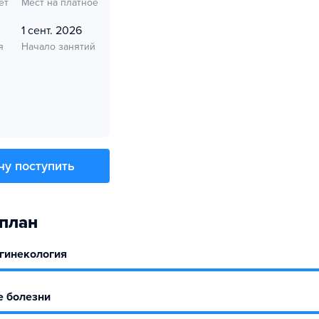
ет
Мест на платное
1 сент. 2026
я
Начало занятий
чу поступить
план
 гинекология
е болезни