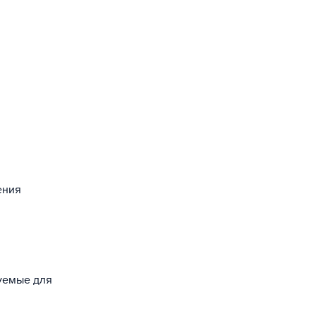
ения
зуемые для