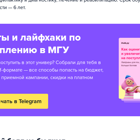
филактику и диагностику, лечение и реабилитацию. Срок об
ти — 6 лет.
ы и лайфхаки по
уплению в МГУ
оступить в этот универ? Собрали для тебя в
f-формате — все способы попасть на бюджет,
 приемной кампании, скидки на платном
чать в Telegram