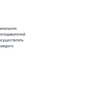
реподавателей
осуществлять
каждого