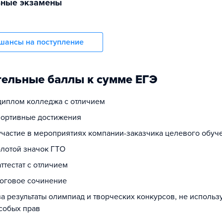
ьные экзамены
шансы на поступление
ельные баллы к сумме ЕГЭ
 диплом колледжа с отличием
спортивные достижения
 участие в мероприятиях компании-заказчика целевого обуч
олотой значок ГТО
аттестат с отличием
тоговое сочинение
за результаты олимпиад и творческих конкурсов, не исполь
собых прав