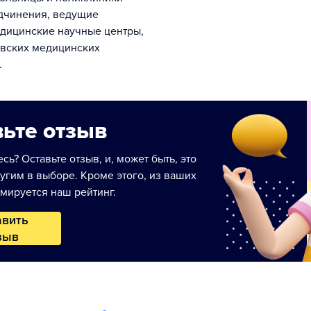
дчинения, ведущие
дицинские научные центры,
овских медицинских
.
ьте отзыв
сь? Оставьте отзыв, и, может быть, это
угим в выборе. Кроме этого, из ваших
мируется наш рейтинг.
авить
зыв