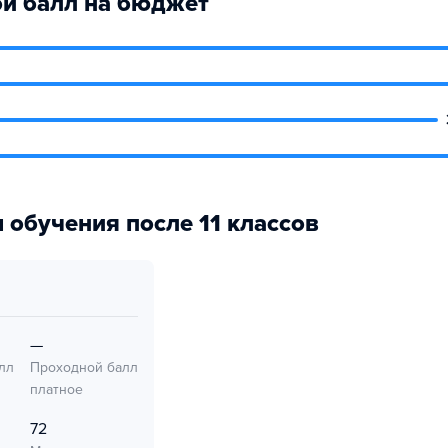
й балл на бюджет
 обучения после 11 классов
—
лл
Проходной балл
платное
72