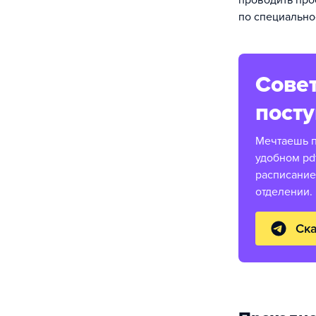
проводить про
по специальнос
Совет
пост
Мечтаешь п
удобном pd
расписание
отделении.
Ска