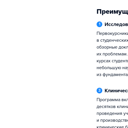
Преимущ
Исследо
1
Первокурсники принимают участие
в студенчески
обзорные док
их проблемам.
курсах студен
небольшую нау
из фундамента
Клиниче
3
Программа включает в себя более двух
десятков клин
проведения уч
и производств
клинические б