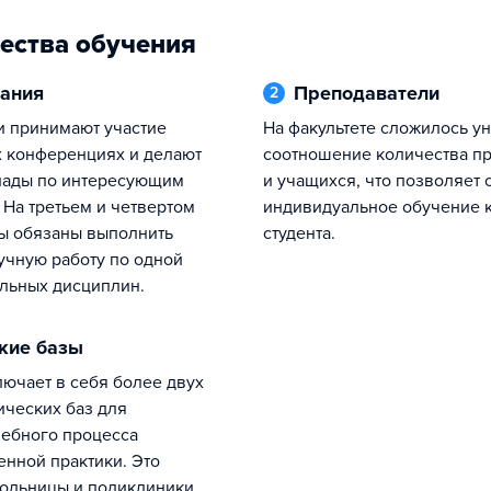
ества обучения
вания
Преподаватели
2
На факультете сложилось уникальное
х конференциях и делают
соотношение количества п
лады по интересующим
и учащихся, что позволяет 
 На третьем и четвертом
индивидуальное обучение 
ты обязаны выполнить
студента.
чную работу по одной
льных дисциплин.
ские базы
ических баз для
ебного процесса
енной практики. Это
ольницы и поликлиники