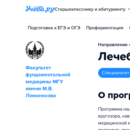
Старшекласснику и абитуриенту
Подготовка к ЕГЭ и ОГЭ
Профориентация
Направление «
Лече
Факультет
специалитет
фундаментальной
медицины МГУ
имени М.В.
О про
Ломоносова
Программа на
кругозора, на
медицинской и