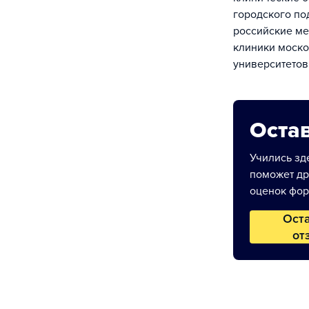
городского по
российские ме
клиники моск
университетов
Остав
Учились зде
поможет др
оценок фор
Ост
от