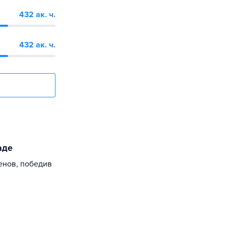
432 ак. ч.
432 ак. ч.
аде
енов, победив