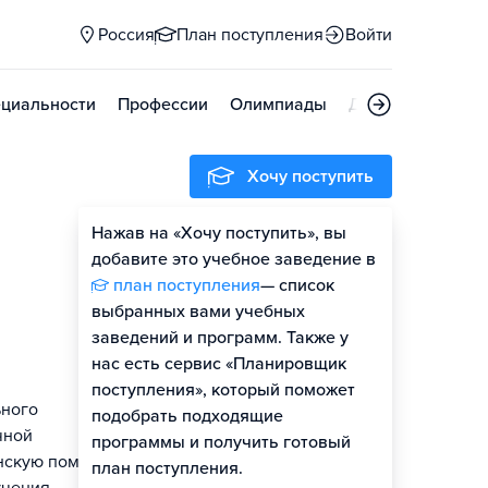
Россия
План поступления
Войти
циальности
Профессии
Олимпиады
Дни открытых д
Хочу поступить
Нажав на «Хочу поступить», вы
Оценить шансы
добавите это учебное заведение в
план поступления
— список
Гайд по поступлению
выбранных вами учебных
заведений и программ. Также у
нас есть сервис «Планировщик
поступления», который поможет
ьного
подобрать подходящие
чной
программы и получить готовый
нскую помощь,
план поступления.